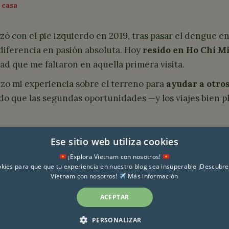
 casa
ó con el pie izquierdo en 2019, tras pasar el dengue 
iferencia en pasión absoluta. Hoy
resido en Ho Chi M
dad que me faltaron en aquella primera visita.
izo mi experiencia sobre el terreno para
ayudar a otros
do que las segundas oportunidades —y los viajes bien
 mundo también me llevó a fundar
Aventúrate a Viajar
Ese sitio web utiliza cookies
upo
por Vietnam y otros muchos países.
¡Explora Vietnam con nosotros!
ies para que que tu experiencia en nuestro blog sea insuperable ¡Descubre
Vietnam con nosotros!
Más información
ACEPTAR
PERSONALIZAR
derechos reservados |
Aviso Legal
|
Política de Cookies
|
Política 