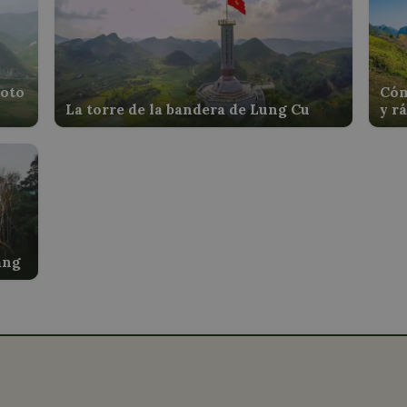
moto
Cóm
La torre de la bandera de Lung Cu
y r
ang