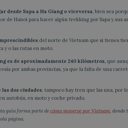
gar desde Sapa a Ha Giang o viceversa
, bien sea porq
lor de Hanoi para hacer algún trekking por Sapa y sus a
imprescindibles
del norte de Vietnam que si tienes ti
a y o las rutas en moto.
ang es de aproximadamente 240 kilómetros,
que aunq
esía por ambas provincias, ya que la falta de una carre
 las dos ciudades
, tampoco hay tren que las una, por l
 en autobús, en moto y coche privado.
sta guía forma parte de
cómo moverse por Vietnam
, donde 
sola página.