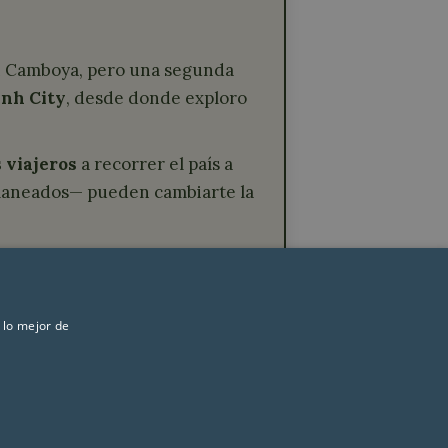
en Camboya, pero una segunda
inh City
, desde donde exploro
 viajeros
a recorrer el país a
 planeados— pueden cambiarte la
, una agencia donde
diseño y
 lo mejor de
de privacidad
|
Contacto
|
Quiénes somos