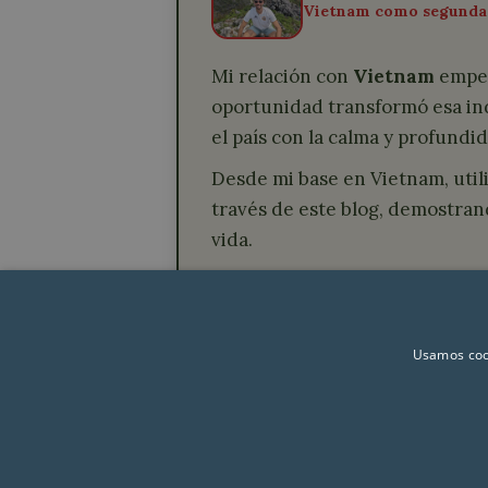
Vietnam como segunda
Mi relación con
Vietnam
empez
oportunidad transformó esa ind
el país con la calma y profundi
Desde mi base en Vietnam, util
través de este blog, demostran
vida.
Esa vocación por compartir el
coordino experiencias en gr
Usamos cook
© Viajar por Vietnam 2026 | Todos los 