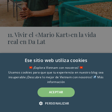
11. Vivir el «Mario Kart»en la vida
real en Da Lat
Una de las experiencias más curiosas que
Ese sitio web utiliza cookies
puedes hacer en
Da Lat
es probar su versión
¡Explora Vietnam con nosotros!
realista del “Mario Kart”.
Usamos cookies para que que tu experiencia en nuestro blog sea
insuperable ¡Descubre lo mejor de Vietnam con nosotros!
Más
A unos
30 minutos de la ciudad
se encuentra
información
Cao Nguyen Hoa Dalat
, un parque de
ACEPTAR
atracciones local donde, además de jardines y
columpios panorámicos, destaca su actividad
PERSONALIZAR
estrella: el
Go Kart