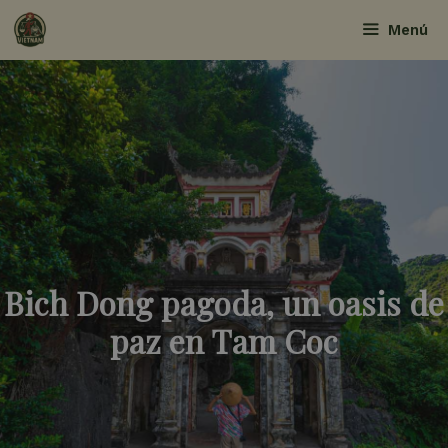
Saltar
Menú
al
contenido
Bich Dong pagoda, un oasis de
paz en Tam Coc