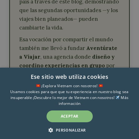
país a través de este blog, demostrando
que las segundas oportunidades —y los
viajes bien planeados— pueden
cambiarte la vida.
Esa vocación por compartir el mundo
también me llevó a fundar
Aventúrate
a Viajar
, una agencia donde
diseño y
coordino experiencias en grupo
por
Vietnam y otros muchos países.
Ese sitio web utiliza cookies
¡Explora Vietnam con nosotros!
Usamos cookies para que que tu experiencia en nuestro blog sea
insuperable ¡Descubre lo mejor de Vietnam con nosotros!
Más
información
ACEPTAR
© Viajar por Vietnam 2026 | Todos los derechos reservados |
Aviso Legal
|
Política de Cookies
|
Política de privacidad
|
PERSONALIZAR
Contacto
|
Quiénes somos